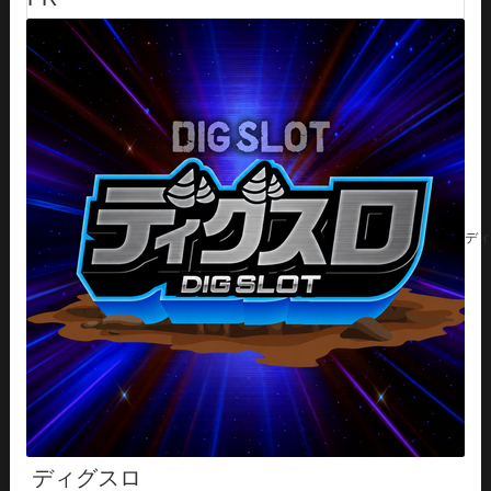
ディ
ディグスロ