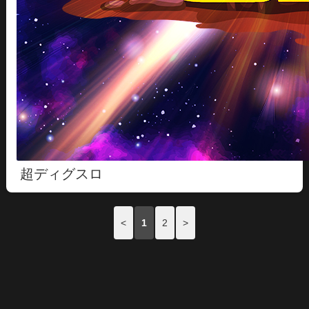
超ディグスロ
<
1
2
>