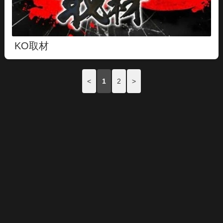
KO取材
<
1
2
>